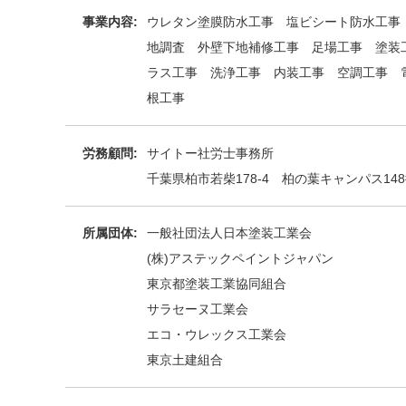
事業内容:
ウレタン塗膜防水工事 塩ビシート防水工事
地調査 外壁下地補修工事 足場工事 塗装
ラス工事 洗浄工事 内装工事 空調工事 
根工事
労務顧問:
​サイトー社労士事務所
千葉県柏市若柴178-4 柏の葉キャンパス148街
所属団体:
一般社団法人日本塗装工業会
(株)アステックペイントジャパン
東京都塗装工業協同組合
サラセーヌ工業会
エコ・ウレックス工業会
東京土建組合