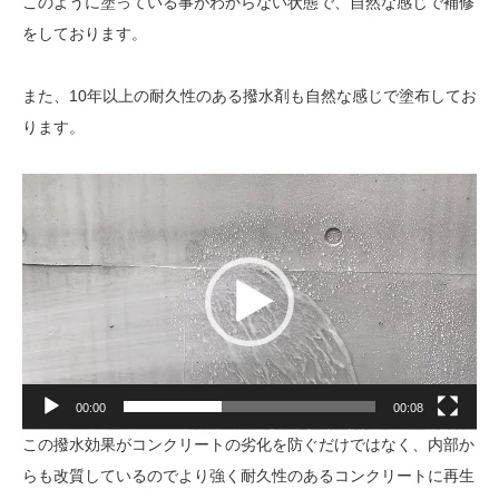
このように塗っている事がわからない状態で、自然な感じで補修
をしております。
また、10年以上の耐久性のある撥水剤も自然な感じで塗布してお
ります。
動
画
プ
レ
ー
ヤ
ー
00:00
00:08
この撥水効果がコンクリートの劣化を防ぐだけではなく、内部か
らも改質しているのでより強く耐久性のあるコンクリートに再生