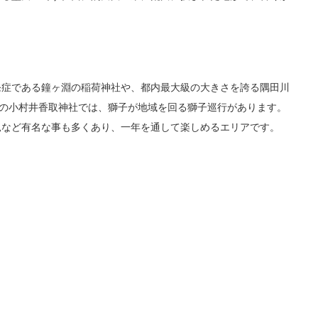
発症である鐘ヶ淵の稲荷神社や、都内最大級の大きさを誇る隅田川
くの小村井香取神社では、獅子が地域を回る獅子巡行があります。
見など有名な事も多くあり、一年を通して楽しめるエリアです。