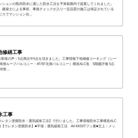
ンションの既存防水に適した防水工法を予算範囲内で提案してくれました。
、建築士による事前、事後チェックが入り一定品質の施工は保証されている
スでマンション住...
他修繕工事
お客様の声：5点満点中5点を頂きました。工事情報下地補修コーキング（シー
側ルーフバルコニー・4F/5F北側バルコニー）構造ALC造 5階建評価 5点
 ...
水工事
ウレタン塗膜防水・通気緩衝工法】で行いました。工事情報防水工事構造ALC
【ウレタン塗膜防水】■平場：通気緩衝工法 AV-KK50Tフッ素■立上：メッ