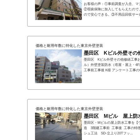
お客様の声：①事前調査が入念、マ
②瑕疵保険に加入してもらえたので
ので安心できる。③不用品回収サービ
価格と耐用年数に特化した東京外壁塗装
墨田区 Kビル外壁その
墨田区 Kビル外壁その他修繕工事
ル）外壁塗装防水（塔屋・屋上・4F南
工事前工事後 K様 アンケート工事の特徴
価格と耐用年数に特化した東京外壁塗装
墨田区 Mビル 屋上防
墨田区・Mビルの屋上防水工事を【
造 3階建工事前 工事後 工事の特徴
シュ工法 SD-立上り20Tフッ...