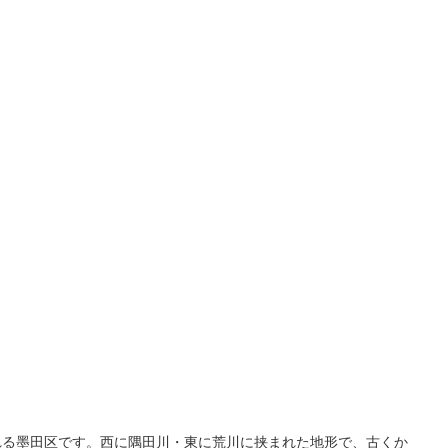
れる墨田区です。西に隅田川・東に荒川に挟まれた地形で、古くか