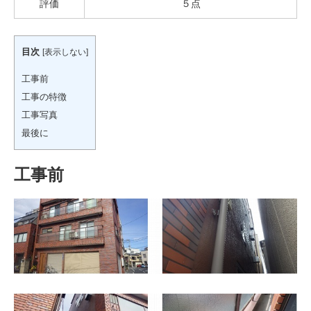
評価
５点
目次
[
表示しない
]
工事前
工事の特徴
工事写真
最後に
工事前