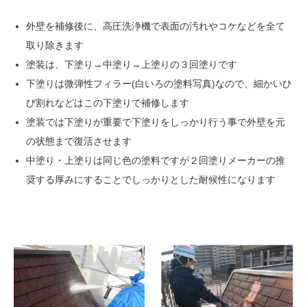
外壁を補修後に、高圧洗浄機で表面の汚れやコケなどを全て
取り除きます
塗装は、下塗り→中塗り→上塗りの３回塗りです
下塗りは微弾性フィラー(白いろの塗料写真)なので、細かいひ
び割れなどはこの下塗りで補修します
塗装では下塗りが重要で下塗りをしっかり行う事で外壁を元
の状態まで復活させます
中塗り・上塗りは同じ色の塗料ですが２回塗りメーカーの推
奨する厚みにすることでしっかりとした耐候性になります