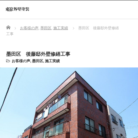
Home
お客様の声
,
墨田区
,
施工実績
墨田区 後藤邸外壁修繕
工事
墨田区 後藤邸外壁修繕工事
お客様の声
,
墨田区
,
施工実績