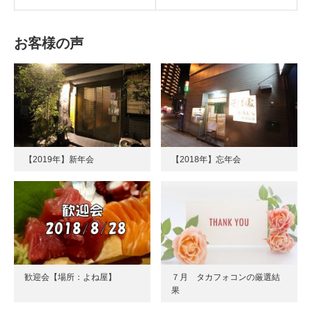
お客様の声
【2019年】新年会
【2018年】忘年会
歓迎会【場所：よね屋】
７月 タカフォコンの厳選結
果