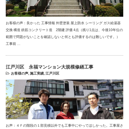
お客様の声：良かった 工事情報 外壁塗装 屋上防水 シーリング ガス給湯器
交換 構造 鉄筋コンクリート造 2階建 評価 4点（残り1点は、今後10年位の
範囲で問題がないことを確認しないと何とも評価するのは難しいです。）
工事前 …
江戸川区 永福マンション大規模修繕工事
お客様の声
,
施工実績
,
江戸川区
お声：４Ｆの階段の１部見積以外でも工事中にやってほしかった。工事屋さ