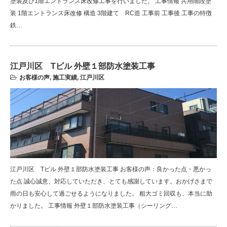
塗装及び1階エントランス床改修工事を行いました。 工事情報 共用階段塗
装 1階エントランス床改修 構造 3階建て RC造 工事前 工事後 工事の特徴
鉄…
江戸川区 Tビル 外壁１部防水塗装工事
お客様の声
,
施工実績
,
江戸川区
江戸川区 Tビル 外壁１部防水塗装工事 お客様の声：良かった点・悪かっ
た点 誠心誠意、対応していただき、とても感謝しています。おかげさまで
雨の日も安心して過ごせるようになりました。 粗大ゴミ回収も、本当に助
かりました。 工事情報 外壁１部防水塗装工事（シーリング…