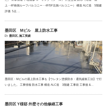
上・4F南側ルーフバルコニー・4F/5F北側バルコニー） 構造 ALC造 5階建
評価 5点 …
墨田区 Mビル 屋上防水工事
墨田区
,
施工実績
墨田区・Mビルの屋上防水工事を【ウレタン塗膜防水・通気緩衝工法】で行
いました。 工事情報 防水工事 構造 ALC造 3階建 工事前 工事後 &…
墨田区 Y様邸 外壁その他修繕工事