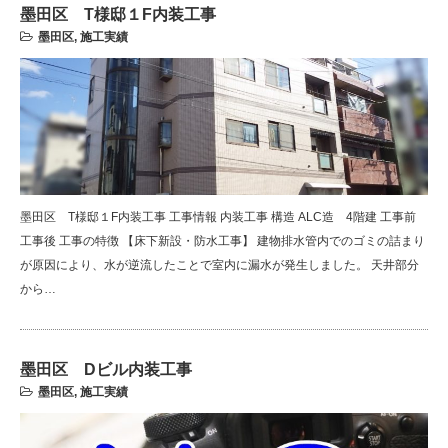
墨田区 T様邸１F内装工事
墨田区
,
施工実績
墨田区 T様邸１F内装工事 工事情報 内装工事 構造 ALC造 4階建 工事前
工事後 工事の特徴 【床下新設・防水工事】 建物排水管内でのゴミの詰まり
が原因により、水が逆流したことで室内に漏水が発生しました。 天井部分
から…
墨田区 Dビル内装工事
墨田区
,
施工実績