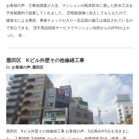
お客様の声：①事前調査が入念、マンションの既存防水に適した防水工法を
予算範囲内で提案してくれました。 ②瑕疵保険に加入してもらえたので、
建築士による事前、事後チェックが入り一定品質の施工は保証されているの
で安心できる。 ③不用品回収サービスでマンション住民からの評判がよか
った。 ④…
墨田区 Kビル外壁その他修繕工事
お客様の声
,
墨田区
墨田区 Kビル外壁その他修繕工事 お客様の声：5点満点中5点を頂きまし
た。 工事情報 下地補修 コーキング（シール） 外壁塗装 防水（塔屋・屋