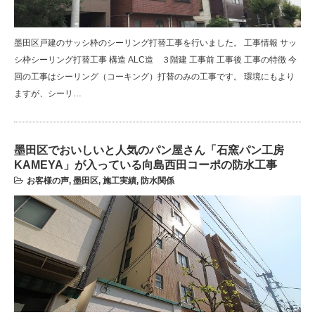
墨田区戸建のサッシ枠のシーリング打替工事を行いました。 工事情報 サッ
シ枠シーリング打替工事 構造 ALC造 ３階建 工事前 工事後 工事の特徴 今
回の工事はシーリング（コーキング）打替のみの工事です。 環境にもより
ますが、シーリ…
墨田区でおいしいと人気のパン屋さん「石窯パン工房
KAMEYA」が入っている向島西田コーポの防水工事
お客様の声
,
墨田区
,
施工実績
,
防水関係