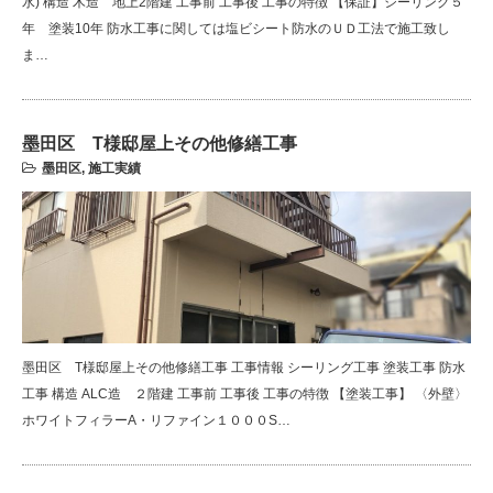
水) 構造 木造 地上2階建 工事前 工事後 工事の特徴 【保証】シーリング５
年 塗装10年 防水工事に関しては塩ビシート防水のＵＤ工法で施工致し
ま…
墨田区 T様邸屋上その他修繕工事
墨田区
,
施工実績
墨田区 T様邸屋上その他修繕工事 工事情報 シーリング工事 塗装工事 防水
工事 構造 ALC造 ２階建 工事前 工事後 工事の特徴 【塗装工事】 〈外壁〉
ホワイトフィラーA・リファイン１０００S…