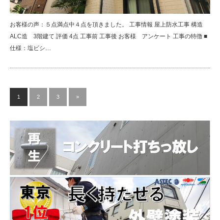
お客様の声：５点満点中４点を頂きました。 工事情報 屋上防水工事 構造
ALC造 3階建て 評価 4点 工事前 工事後 お客様 アンケート 工事の特徴 ■
仕様：塩ビシ…
1
2
3
»