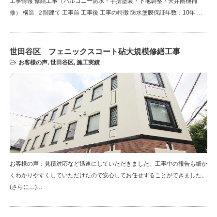
工事情報 修繕工事（バルコニー防水・手摺塗装・下地調整・天井雨樋補
修） 構造 ２階建て 工事前 工事後 工事の特徴 防水塗膜保証年数：10年 …
世田谷区 フェニックスコート砧大規模修繕工事
お客様の声
,
世田谷区
,
施工実績
お客様の声：見積対応など迅速にしていただきました。工事中の報告も細か
くわかりやすくしていただけたので安心してお任せすることができました。
(さらに…)…