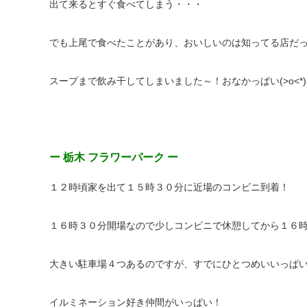
出て来るとすぐ食べてしまう・・・
でも上尾で食べたことがあり、おいしいのは知ってる店だ
スープまで飲み干してしまいました～！おなかっぱい(>o<*)
ー 栃木 フラワーパーク ー
１２時頃家を出て１５時３０分に近場のコンビニ到着！
１６時３０分開場なので少しコンビニで休憩してから１６
大きい駐車場４つあるのですが、すでにひとつめいいっぱ
イルミネーション好き仲間がいっぱい！