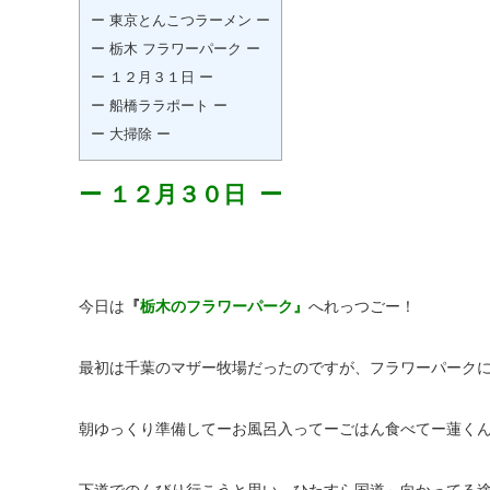
ー 東京とんこつラーメン ー
ー 栃木 フラワーパーク ー
ー １２月３１日 ー
ー 船橋ララポート ー
ー 大掃除 ー
ー １２月３０日 ー
今日は
『
栃木のフラワーパーク』
へれっつごー！
最初は千葉のマザー牧場だったのですが、フラワーパーク
朝ゆっくり準備してーお風呂入ってーごはん食べてー蓮く
下道でのんびり行こうと思い、ひたすら国道～向かってる