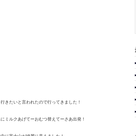
に行きたいと言われたので行ってきました！
んにミルクあげてーおむつ替えてーさあ出発！
途中に富士山が綺麗に見えました！