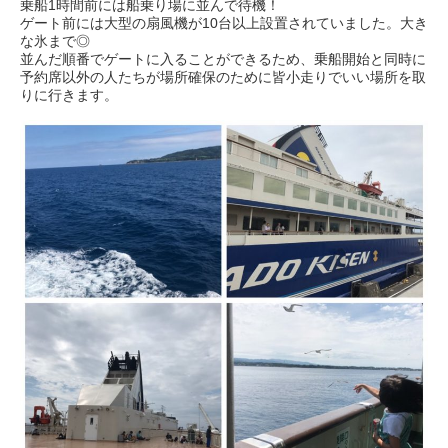
乗
船1時間前には船乗り場に並んで待機！
ゲート前には大型の扇風機が10台以上設置されていました。大き
な氷まで◎
並んだ順番でゲートに入ることができるため、
乗船開始と同時に
予約席以外の人たちが場所確保のために皆小走り
でいい場所を取
りに行きます。