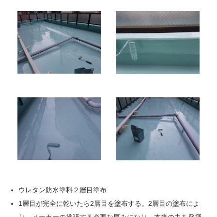
ウレタン防水塗料２層目塗布
1層目が完全に乾いたら2層目を塗布する。2層目の塗布によ