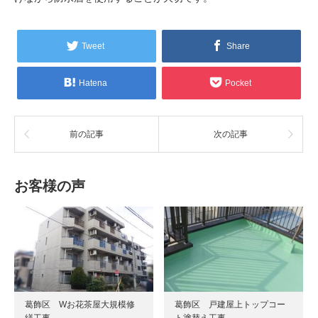
Tweet
Share
Hatena
Pocket
前の記事
次の記事
お客様の声
葛飾区 Wお花茶屋大規模修
葛飾区 戸建屋上トップコー