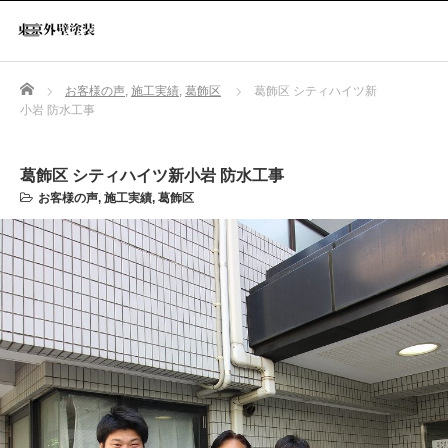
Home
お客様の声
,
施工実績
,
葛飾区
葛飾区 シティハイツ新
小岩 防水工事
葛飾区 シティハイツ新小岩 防水工事
お客様の声
,
施工実績
,
葛飾区