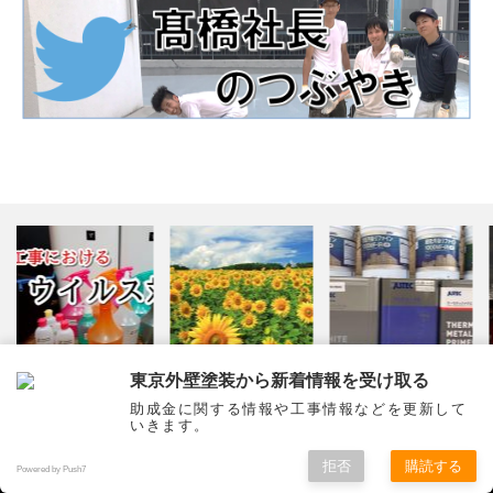
女性アンケート
塗装の塗料の違いっ
花見 2017
東京外壁塗装から新着情報を受け取る
て？？
助成金に関する情報や工事情報などを更新して
いきます。
拒否
購読する
Powered by Push7