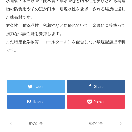
水道管・水圧鉄管・配水管・導水管など耐水性を要求される構造
物の防食用やそのほか耐水・耐塩水性を要求 される場所に適し
た塗布材です。
耐久性、耐薬品性、密着性などに優れていて、金属に直接塗って
強力な保護性能を発揮します。
また特定化学物質（コールタール）を配合しない環境配慮型塗料
です。
Tweet
Share
Hatena
Pocket
前の記事
次の記事