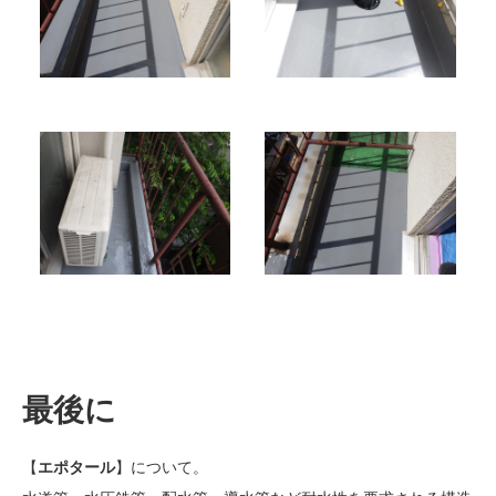
最後に
【
エポタール
】について。