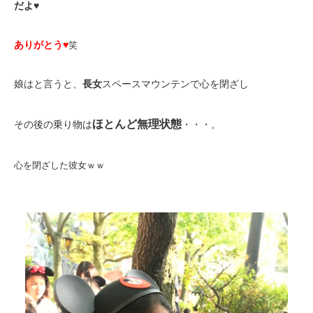
だよ♥
ありがとう♥
笑
娘はと言うと、
長女
スペースマウンテンで心を閉ざし
ほとんど無理状態
その後の乗り物は
・・・。
心を閉ざした彼女ｗｗ