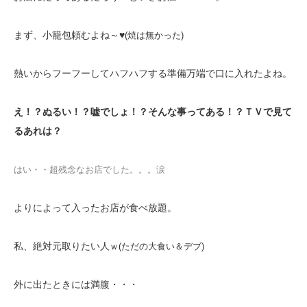
まず、小籠包頼むよね～♥
(焼は無かった)
熱いからフーフーしてハフハフする準備万端で口に入れたよね。
え！？ぬるい！？嘘でしょ！？そんな事ってある！？ＴＶで見て
るあれは？
はい・・超残念なお店でした。。。涙
よりによって入ったお店が食べ放題。
私、絶対元取りたい人
ｗ(ただの大食い＆デブ)
外に出たときには満腹・・・