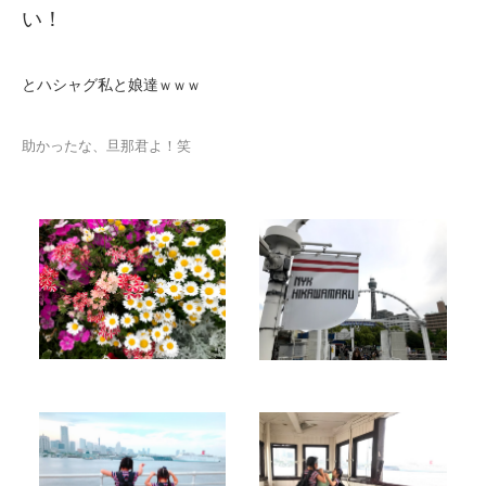
い！
とハシャグ私と娘達
ｗｗｗ
助かったな、旦那君よ！笑