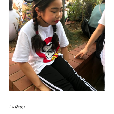
一方の
次女
！