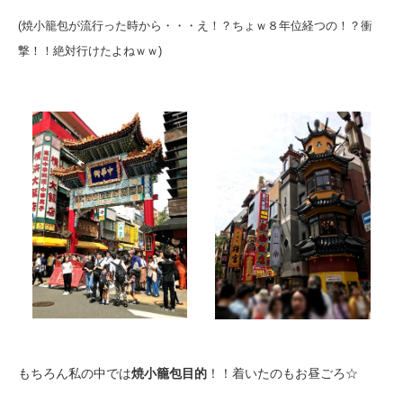
(焼小籠包が流行った時から・・・え！？ちょｗ８年位経つの！？衝
撃！！絶対行けたよねｗｗ)
もちろん私の中では
焼小籠包目的
！！着いたのもお昼ごろ☆