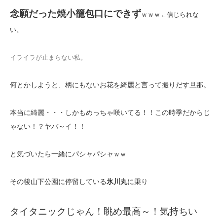
念願だった焼小籠包口にできず
ｗｗｗ←信じられな
い。
イライラが止まらない私。
何とかしようと、柄にもないお花を綺麗と言って撮りだす旦那。
本当に綺麗・・・しかもめっちゃ咲いてる！！この時季だからじ
ゃない！？ヤバ～イ！！
と気づいたら一緒にパシャパシャ
ｗｗ
その後山下公園に停留している
氷川丸
に乗り
タイタニックじゃん！眺め最高～！気持ちい