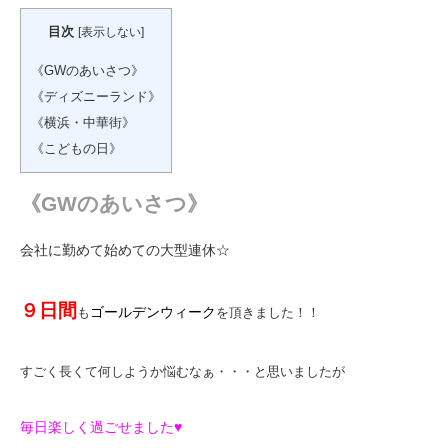
目次
[
表示しない
]
《GWのあいさつ》
《ディズニーランド》
《横浜・中華街》
《こどもの日》
《GWのあいさつ》
会社に勤めて始めての大型連休☆
９日間
ゴールデンウィーク
も
を頂きました！！
すごく長くて何しようか悩むなぁ・・・と思いましたが
毎日楽しく過ごせました♥