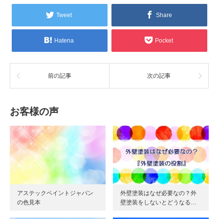
Tweet
Share
Hatena
Pocket
前の記事
次の記事
お客様の声
アステックペイントジャパン
外壁塗装はなぜ必要なの？外
の色見本
壁塗装をしないとどうなる…