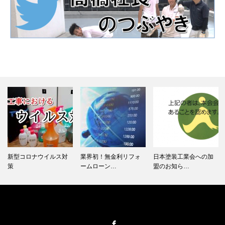
対
業界初！無金利リフォ
日本塗装工業会への加
シーリング工事
ームローン…
盟のお知ら…
Facebook