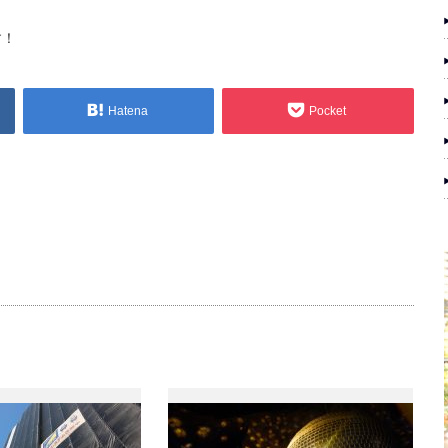
す！
Hatena
Pocket