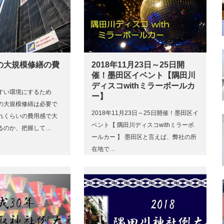
の大規模修繕の費
2018年11月23日～25日開
催！墨田区イベント【隅田川
ディスコwithミラーボールカ
すい環境にするため
ー】
の大規模修繕は必要で
2018年11月23日～25日開催！墨田区イ
れくらいの費用感で大
ベント【 隅田川ディスコwithミラーボ
るのか、把握して…
ールカー 】 墨田区と言えば、弊社の所
在地で…