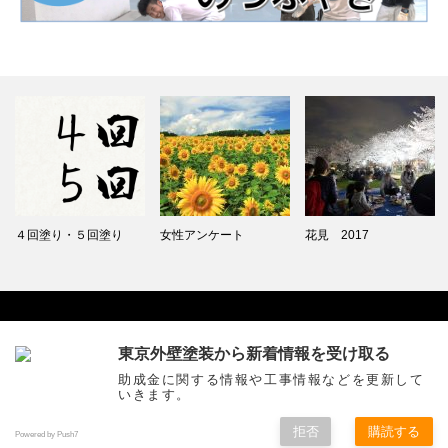
４回塗り・５回塗り
女性アンケート
花見 2017
東京外壁塗装から新着情報を受け取る
Facebook
助成金に関する情報や工事情報などを更新して
いきます。
拒否
購読する
Copyright ©
価格と耐用年数に特化した東京外壁塗装
All Rights Reserved.
Powered by Push7