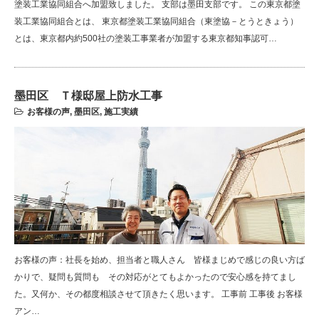
塗装工業協同組合へ加盟致しました。 支部は墨田支部です。 この東京都塗
装工業協同組合とは、 東京都塗装工業協同組合（東塗協－とうときょう）
とは、東京都内約500社の塗装工事業者が加盟する東京都知事認可…
墨田区 Ｔ様邸屋上防水工事
お客様の声
,
墨田区
,
施工実績
お客様の声：社長を始め、担当者と職人さん 皆様まじめで感じの良い方ば
かりで、疑問も質問も その対応がとてもよかったので安心感を持てまし
た。又何か、その都度相談させて頂きたく思います。 工事前 工事後 お客様
アン…