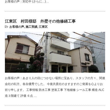
お客様の声：対応中 (さらに…)…
江東区 村田様邸 外壁その他修繕工事
お客様の声
,
施工実績
,
江東区
お客様の声：あまり人の目につかない場所に宝あり。スタッフの方々、関連
会社の耺方、各自優秀でした。 今後共貴社のますますのご発展を心よりお
祈り申します。 工事情報 防水工事 塗装工事 下地補修 シール工事 構造 ALC
造３階建て 評価 ６点 …