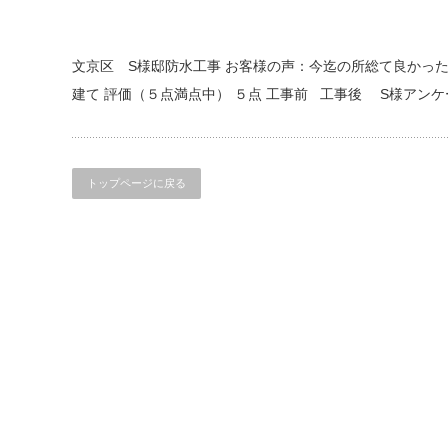
文京区 S様邸防水工事 お客様の声：今迄の所総て良かった
建て 評価（５点満点中） ５点 工事前 工事後 S様アン
トップページに戻る