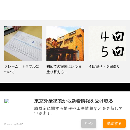
初めての塗装はいつ頃
４回塗り・５回塗り
どうして工事金額に各
塗り替える…
社バラツキ…
東京外壁塗装から新着情報を受け取る
Facebook
助成金に関する情報や工事情報などを更新して
いきます。
拒否
購読する
Copyright ©
価格と耐用年数に特化した東京外壁塗装
All Rights Reserved.
Powered by Push7