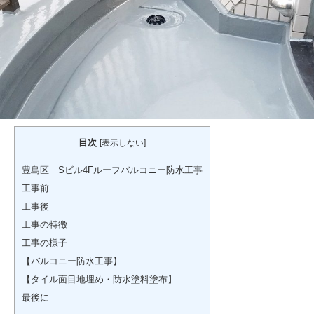
目次
[
表示しない
]
豊島区 Sビル4Fルーフバルコニー防水工事
工事前
工事後
工事の特徴
工事の様子
【バルコニー防水工事】
【タイル面目地埋め・防水塗料塗布】
最後に