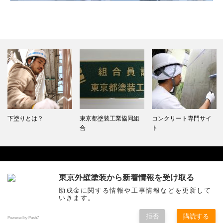
下塗りとは？
東京都塗装工業協同組
コンクリート専門サイ
合
ト
東京外壁塗装から新着情報を受け取る
Facebook
助成金に関する情報や工事情報などを更新して
いきます。
拒否
購読する
Copyright ©
価格と耐用年数に特化した東京外壁塗装
All Rights Reserved.
Powered by Push7