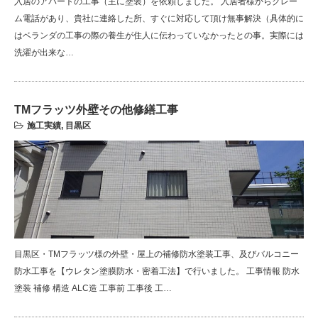
入居のアパートの工事（主に塗装）を依頼しました。 入居者様からクレー
ム電話があり、貴社に連絡した所、すぐに対応して頂け無事解決（具体的に
はベランダの工事の際の養生が住人に伝わっていなかったとの事。実際には
洗濯が出来な…
TMフラッツ外壁その他修繕工事
施工実績
,
目黒区
目黒区・TMフラッツ様の外壁・屋上の補修防水塗装工事、及びバルコニー
防水工事を【ウレタン塗膜防水・密着工法】で行いました。 工事情報 防水
塗装 補修 構造 ALC造 工事前 工事後 工…