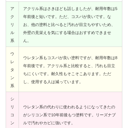
ア
アクリル系はさきほども話しましたが、耐用年数は5
ク
年前後と短いです。ただ、コスパが良いです。な
リ
お、他の塗料と比べると汚れが目立ちやすいため、
ル
外壁の見栄えを気にする場合はおすすめできませ
系
ん。
ウ
ウレタン系もコスパが良い塗料ですが、耐用年数は8
レ
年前後です。アクリル系と比較すると、汚れも目立
タ
ちにくいです。耐久性もそこそこあります。ただ
ン
し、使用する人は減っています。
系
シ
リ
ウレタン系の代わりに使われるようになってきたの
コ
がシリコン系で10年前後もつ塗料です。リーズナブ
ン
ルで汚れやカビに強いです。