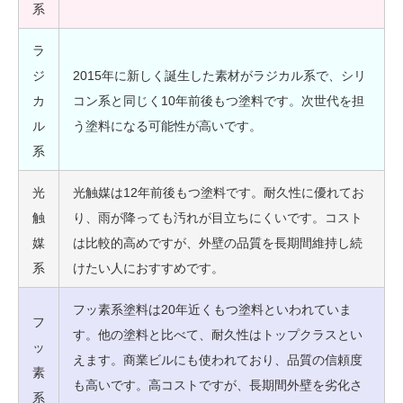
系
ラ
ジ
2015年に新しく誕生した素材がラジカル系で、シリ
カ
コン系と同じく10年前後もつ塗料です。次世代を担
ル
う塗料になる可能性が高いです。
系
光
光触媒は12年前後もつ塗料です。耐久性に優れてお
触
り、雨が降っても汚れが目立ちにくいです。コスト
媒
は比較的高めですが、外壁の品質を長期間維持し続
系
けたい人におすすめです。
フッ素系塗料は20年近くもつ塗料といわれていま
フ
す。他の塗料と比べて、耐久性はトップクラスとい
ッ
えます。商業ビルにも使われており、品質の信頼度
素
も高いです。高コストですが、長期間外壁を劣化さ
系